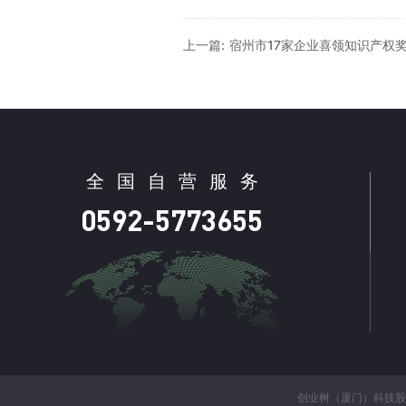
上一篇: 宿州市17家企业喜领知识产权
全
国
自
营
服
务
0592-5773655
创业树（厦门）科技股