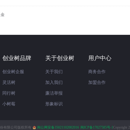
奖金
创业树品牌
关于创业树
用户中心
创业树企服
关于我们
商务合作
灵活树
加入我们
加盟合作
同行树
廉洁举报
小树莓
形象标识
份有限公司版权所有
闽公网安备35021102002016
闽ICP备17027585号-1
Copyright 