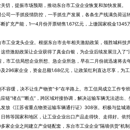
业关切，提振市场预期，推动东台市工业企业恢复和加快发展。
公司一手抓疫情防控，一手抓生产发展，各条生产线满负荷运转。
扩充产能，1—4月份开票销售1.67亿元，上缴国家税金1345万
市工业龙头企业。根据东台市去年相关激励政策，领胜城科技共获
这些激励政策让企业获得了真金白银，为企业后续发展注入了“活
市工信局想企业所想、急企业所急，早在二月份就迅速将去年先进
及296家企业，资金总额1.68亿元，让政策红利直达尽享，为
不容缓，决不让生产物资“卡”在半路上。市工信局成立工作专
应链“堵点”“断点”，跨区域对接协调，解决运输车辆无法进出
发放《江苏省重点物资运输车辆通行证》308张。积极与盐城港
、日韩等国家和地区，让工业企业出口产品走得快、走得好。依
20多家企业之间建立产业链配套，东台市工业企业“隔墙供货”机