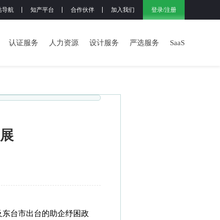
登录
/
注册
站导航
知产平台
合作伙伴
加入我们
认证服务
人力资源
设计服务
严选服务
SaaS
展
及东台市出台的助企纾困政