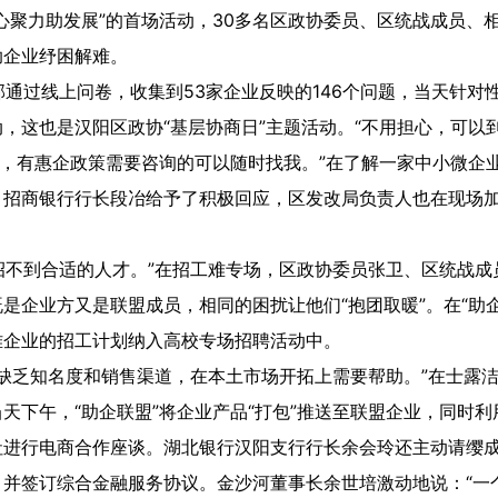
心聚力助发展”的首场活动，30多名区政协委员、区统战成员、相
助企业纾困解难。
过线上问卷，收集到53家企业反映的146个问题，当天针对
，这也是汉阳区政协“基层协商日”主题活动。“不用担心，可以
信，有惠企政策需要咨询的可以随时找我。”在了解一家中小微企
、招商银行行长段冶给予了积极回应，区发改局负责人也在现场
招不到合适的人才。”在招工难专场，区政协委员张卫、区统战成
是企业方又是联盟成员，相同的困扰让他们“抱团取暖”。在“助
难企业的招工计划纳入高校专场招聘活动中。
缺乏知名度和销售渠道，在本土市场开拓上需要帮助。”在士露洁
天下午，“助企联盟”将企业产品“打包”推送至联盟企业，同时
社进行电商合作座谈。湖北银行汉阳支行行长余会玲还主动请缨
，并签订综合金融服务协议。金沙河董事长余世培激动地说：“一