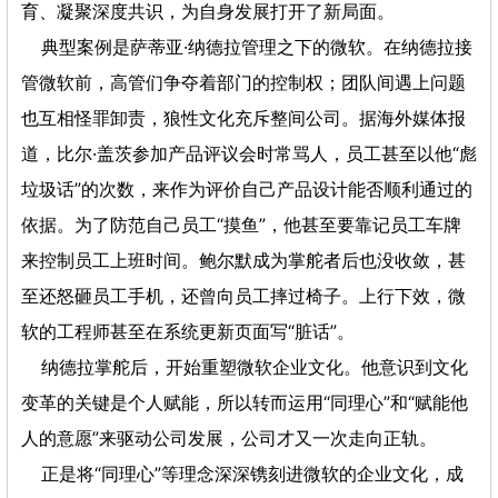
育、凝聚深度共识，为自身发展打开了新局面。
典型案例是萨蒂亚·纳德拉管理之下的微软。在纳德拉接
管微软前，高管们争夺着部门的控制权；团队间遇上问题
也互相怪罪卸责，狼性文化充斥整间公司。据海外媒体报
道，比尔·盖茨参加产品评议会时常骂人，员工甚至以他“彪
垃圾话”的次数，来作为评价自己产品设计能否顺利通过的
依据。为了防范自己员工“摸鱼”，他甚至要靠记员工车牌
来控制员工上班时间。鲍尔默成为掌舵者后也没收敛，甚
至还怒砸员工手机，还曾向员工摔过椅子。上行下效，微
软的工程师甚至在系统更新页面写“脏话”。
纳德拉掌舵后，开始重塑微软企业文化。他意识到文化
变革的关键是个人赋能，所以转而运用“同理心”和“赋能他
人的意愿”来驱动公司发展，公司才又一次走向正轨。
正是将“同理心”等理念深深镌刻进微软的企业文化，成