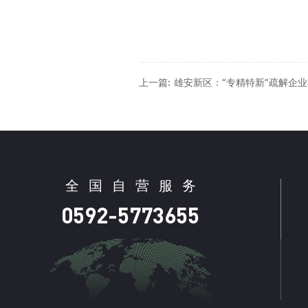
上一篇: 雄安新区：“专精特新”疏解企
全
国
自
营
服
务
0592-5773655