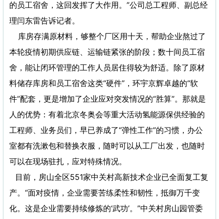
的员工宿舍，这回发挥了大作用。”公司总工程师、副总经
理闫东雷告诉记者。
库房存满原材料，够整个厂区用十天，帮助企业熬过了
本轮疫情初期供应链、运输链紧张的阶段；数十间员工宿
舍，能让闭环管理的工作人员居住得较为舒适。除了原材
料储存库房和员工宿舍这类“硬件”，环宇京辉卓越的“软
件”配套，更是增加了企业应对突发情况的“胜算”。那就是
人的优势：有着北京冬奥会等重大活动氢能源保供经验的
工程师、业务员们，早已养成了“弹性工作”的习惯，办公
室都有洗漱包和替换衣服，随时可以从工厂出发，也随时
可以在现场驻扎，应对特殊情况。
目前，房山全区551家中关村高新技术企业已全面复工复
产。“面对疫情，企业需要苦练柔性和韧性，抵御万千变
化。这是企业需要持续修炼的‘武功’。”中关村房山园管委