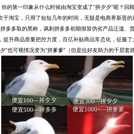
第一印象从什么时候由淘宝变成了“拼夕夕”呢？回顾
次于淘宝，只用了短短几年的时间，无疑是电商界新晋的
多多取的黑称，讽刺拼多多初期假冒伪劣产品泛滥、货
，提升商品质量把控力度，百亿补贴商品常态化，征服了
夕”也可视情况变为“拼爹爹”（但是拉好友助力的千层套