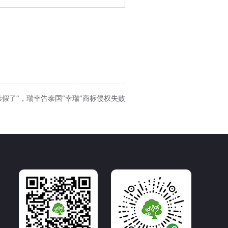
“泰假了”，瑞幸告泰国“幸瑞”商标侵权失败