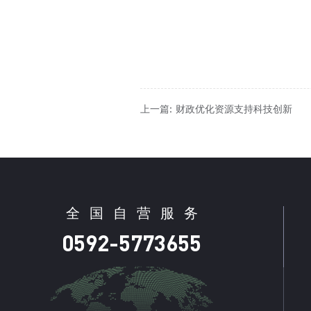
上一篇: 财政优化资源支持科技创新
全
国
自
营
服
务
0592-5773655