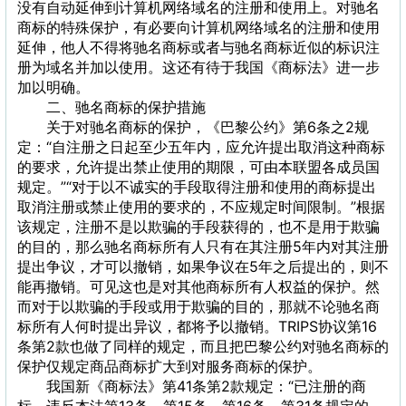
没有自动延伸到计算机网络域名的注册和使用上。对驰名
商标的特殊保护，有必要向计算机网络域名的注册和使用
延伸，他人不得将驰名商标或者与驰名商标近似的标识注
册为域名并加以使用。这还有待于我国《商标法》进一步
加以明确。
二、驰名商标的保护措施
关于对驰名商标的保护，《巴黎公约》第6条之2规
定：“自注册之日起至少五年内，应允许提出取消这种商标
的要求，允许提出禁止使用的期限，可由本联盟各成员国
规定。”“对于以不诚实的手段取得注册和使用的商标提出
取消注册或禁止使用的要求的，不应规定时间限制。”根据
该规定，注册不是以欺骗的手段获得的，也不是用于欺骗
的目的，那么驰名商标所有人只有在其注册5年内对其注册
提出争议，才可以撤销，如果争议在5年之后提出的，则不
能再撤销。可见这也是对其他商标所有人权益的保护。然
而对于以欺骗的手段或用于欺骗的目的，那就不论驰名商
标所有人何时提出异议，都将予以撤销。TRIPS协议第16
条第2款也做了同样的规定，而且把巴黎公约对驰名商标的
保护仅规定商品商标扩大到对服务商标的保护。
我国新《商标法》第41条第2款规定：“已注册的商