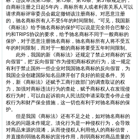
标，违反本法第13条、第15条、第16条、第31条规定的，
自商标注册之日起5年内，商标所有人或者利害关系人可以
请求商标评审委员会裁定撤销该注册商标。对恶意注册
的，驰名商标所有人不受5年的时间限制。”可见，我国新
《商标法》给予驰名商标的保护可以说是完全符合巴黎公
约和TRIPS协议的要求，给予驰名商标不同于一般商标的
保护，对于恶意注册驰名商标，驰名商标所有人将不受五
年的时间限制，而对于一般的商标将要受五年时间限制。
此外，我国的新《商标法》还规定了禁止对商标的“反
向假冒”，把“反向假冒”作为侵犯商标权的行为，这一规定
有利于禁止国外一些企业对我国驰名商标的反向假冒，为
我国企业创建国际知名品牌开创了良好的前提条件。另
外，新《商标法》还赋予工商行政部门的调查取证的权
力，加强对商标违法行为的查处，赋予商标权人在发现侵
权行为时，可以自起诉前向人民法院申请采取责令停止侵
权行为和财产保全措施，这一切也有利于对驰名商标的保
护。
但是我国《商标法》还有不足之处，如对驰名商标的
淡化的问题未作规定。淡化行为是一种侵权行为，会导致
对商品来源的混淆，从而使侵权人利用他人的商标信誉，
并直接削弱驰名商标的宣传作用，削弱商标对商品质量的