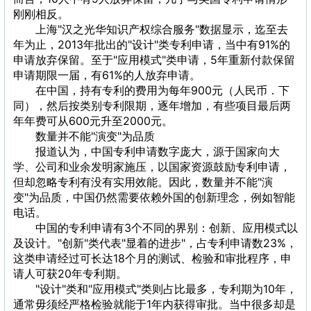
刚刚相反。
上海"汉之光华知识产权综合服务"数据显示，迄至去
年为止，2013年批出的"设计"类专利申请，当中有91%的
申请放弃保留。至于"应用模式"类申请，5年重新付款保留
申请期限一届，有61%的人放弃申请。
在中国，持有专利的费用为每年900元（人民币．下
同），然后按类别专利限期，逐年增加，有些项目最后两
年年费可从600元升至2000元。
数量并不能"演变"为品质
报道认为，中国专利申请数字庞大，源于国家向大
学、公司和业余发明家施压，以国家资源鼓励专利申请，
但却忽略专利有没有实用效能。因此，数量并不能"演
变"为品质，中国仍然需要依赖外国的创新理念，例如智能
电话。
中国的专利申请有3个不同的界别：创新、应用模式以
及设计。"创新"类代表"显着的进步"，占专利申请数23%，
这类申请经过可长达18个月的测试、检验和审批程序，申
请人可获20年专利期。
"设计"类和"应用模式"类则占比最多，专利期为10年，
通常毋须经严格检验就能于1年内获得审批。当中很多却是