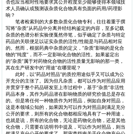
否也应当相对性地要求其公开程度至少能够使得本领域技
术人员确认或预测该杂质化合物具有负面的药用/药理影
响？
笔者检索到的大多数杂质化合物专利，往往着重于撰
写将“杂质”从药品中分离并经结构鉴定的内容，至多记载
杂质的色谱分析实验便戛然停笔，似乎确定了杂质与特定
药品的关联便足以证实杂质的活性/性能是与药品相对应
的。然而，根据药典中杂质的定义，“杂质”影响的是化合
物的“纯度”，而不一定影响化合物的活性。如果鉴定出
的“杂质”属于对药物化合物的活性质量无影响的那一类，
其在生产研发中的“用途”在哪里呢？
此时，以“药品对照品”的质控用途似乎又可以成为公
开充分的主张了。因为但凡杂质，都可以作为对照品应用
并贯穿于整个药品研发至上市过程中，基于“杂质”非活性
药品本身，其作为药品潜在影响物质的研究价值总是存在
的。但是将任何一种物质作为对照品，例如自身对照品，
这是本领域公知的，如果因为可以作为对照品则满足充分
公开的要求，则所有的化合物都相应地具有了一种用途，
也就是说，所有的化合物，无论是药物化合物，还是其他
化合物，只需要在说明书中提及，可以作为对照品，则当
然满足充分公开的要求了，那审查指南关于化合物充分公