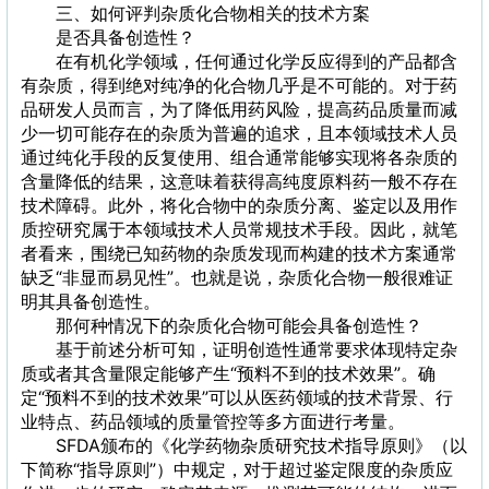
三、如何评判杂质化合物相关的技术方案
是否具备创造性？
在有机化学领域，任何通过化学反应得到的产品都含
有杂质，得到绝对纯净的化合物几乎是不可能的。对于药
品研发人员而言，为了降低用药风险，提高药品质量而减
少一切可能存在的杂质为普遍的追求，且本领域技术人员
通过纯化手段的反复使用、组合通常能够实现将各杂质的
含量降低的结果，这意味着获得高纯度原料药一般不存在
技术障碍。此外，将化合物中的杂质分离、鉴定以及用作
质控研究属于本领域技术人员常规技术手段。因此，就笔
者看来，围绕已知药物的杂质发现而构建的技术方案通常
缺乏“非显而易见性”。也就是说，杂质化合物一般很难证
明其具备创造性。
那何种情况下的杂质化合物可能会具备创造性？
基于前述分析可知，证明创造性通常要求体现特定杂
质或者其含量限定能够产生“预料不到的技术效果”。确
定“预料不到的技术效果”可以从医药领域的技术背景、行
业特点、药品领域的质量管控等多方面进行考量。
SFDA颁布的《化学药物杂质研究技术指导原则》（以
下简称“指导原则”）中规定，对于超过鉴定限度的杂质应