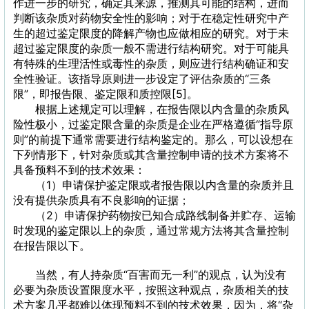
作进一步的研究，确定其来源，推测其可能的结构，进而
判断该杂质对药物安全性的影响；对于在稳定性研究中产
生的超过鉴定限度的降解产物也应做相应的研究。对于未
超过鉴定限度的杂质一般不需进行结构研究。对于可能具
有特殊的生理活性或毒性的杂质，则应进行结构确证和安
全性验证。该指导原则进一步设定了评估杂质的“三条
限”，即报告限、鉴定限和质控限[5]。
根据上述规定可以理解，在报告限以内含量的杂质风
险性极小，过鉴定限含量的杂质是企业在严格遵循“指导原
则”的前提下通常需要进行结构鉴定的。那么，可以设想在
下列情形下，针对杂质或其含量控制申请的技术方案将不
具备预料不到的技术效果：
（1）申请保护鉴定限或者报告限以内含量的杂质并且
没有提供杂质具有不良影响的证据；
（2）申请保护药物按已知合成路线制备并贮存、运输
时发现的鉴定限以上的杂质，通过常规方法将其含量控制
在报告限以下。
当然，有人持杂质“百害而无一利”的观点，认为没有
必要为杂质设置限度水平，按照这种观点，杂质相关的技
术方案几乎都难以体现预料不到的技术效果，因为，将“杂