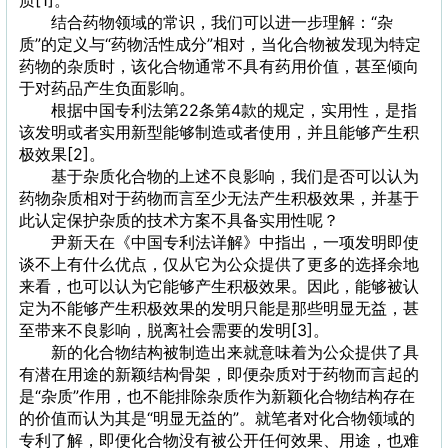
质[1]。
结合药物领域的常识，我们可以进一步理解：“杂
质”的定义与“药物活性成分”相对，当化合物被发现为特定
药物的杂质时，该化合物通常不具有药用价值，甚至倾向
于对药品产生负面影响。
根据中国专利法第22条第4款的规定，实用性，是指
该发明或者实用新型能够制造或者使用，并且能够产生积
极效果[2]。
基于杂质化合物的上述不良影响，我们是否可以认为
药物杂质相对于药物而言至少无法产生积极效果，并基于
此认定保护杂质的技术方案不具备实用性呢？
尹新天在《中国专利法详解》中指出，一项发明即使
谈不上有什么优点，仅从它为公众提供了更多的选择余地
来看，也可以认为它能够产生积极效果。因此，能够被认
定为不能够产生积极效果的发明只能是那些明显无益，甚
至带来不良影响，脱离社会需要的发明[3]。
新的化合物结构被制造出来就意味着为公众提供了具
有潜在用途的新颖结构骨架，即便杂质对于药物而言起的
是“杂质”作用，也不能排除杂质作为新颖化合物结构存在
的价值而认为其是“明显无益的”。就笔者对化合物领域的
专利了解，即便化合物没有被公开任何效果、用途，也难