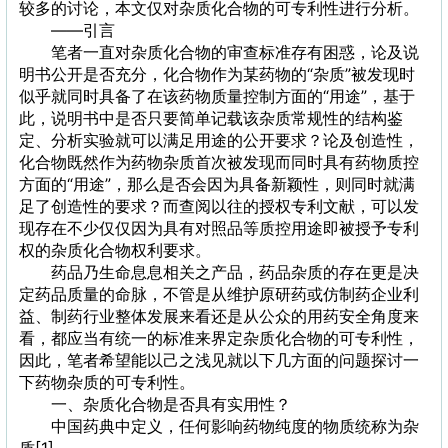
较多的讨论，本文仅对杂质化合物的可专利性进行分析。
——引言
笔者一直对杂质化合物的审查标准存有困惑，论及说
明书公开是否充分，化合物作为某药物的“杂质”被发现时
似乎就同时具备了在该药物质量控制方面的“用途”，基于
此，说明书中是否只要简单记载该杂质常规性的结构鉴
定、分析实验就可以满足用途的公开要求？论及创造性，
化合物既然作为药物杂质首次被发现而同时具有药物质控
方面的“用途”，那么是否会因为具备新颖性，则同时就满
足了创造性的要求？而查阅以往的授权专利文献，可以发
现存在不少仅仅因为具有对照品等质控用途即被授予专利
权的杂质化合物权利要求。
药品乃生命息息相关之产品，药品杂质的存在更是决
定药品质量的命脉，不管是从维护原研药或仿制药企业利
益、制药行业整体发展来看还是从公众的用药安全角度来
看，都应当有统一的标准来界定杂质化合物的可专利性，
因此，笔者希望能以己之浅见就以下几方面的问题探讨一
下药物杂质的可专利性。
一、杂质化合物是否具有实用性？
中国药典中定义，任何影响药物纯度的物质统称为杂