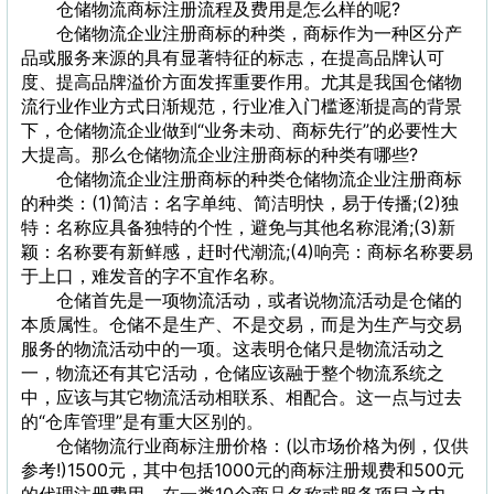
仓储物流商标注册流程及费用是怎么样的呢?
仓储物流企业注册商标的种类，商标作为一种区分产
品或服务来源的具有显著特征的标志，在提高品牌认可
度、提高品牌溢价方面发挥重要作用。尤其是我国仓储物
流行业作业方式日渐规范，行业准入门槛逐渐提高的背景
下，仓储物流企业做到“业务未动、商标先行”的必要性大
大提高。那么仓储物流企业注册商标的种类有哪些?
仓储物流企业注册商标的种类仓储物流企业注册商标
的种类：(1)简洁：名字单纯、简洁明快，易于传播;(2)独
特：名称应具备独特的个性，避免与其他名称混淆;(3)新
颖：名称要有新鲜感，赶时代潮流;(4)响亮：商标名称要易
于上口，难发音的字不宜作名称。
仓储首先是一项物流活动，或者说物流活动是仓储的
本质属性。仓储不是生产、不是交易，而是为生产与交易
服务的物流活动中的一项。这表明仓储只是物流活动之
一，物流还有其它活动，仓储应该融于整个物流系统之
中，应该与其它物流活动相联系、相配合。这一点与过去
的“仓库管理”是有重大区别的。
仓储物流行业商标注册价格：(以市场价格为例，仅供
参考!)1500元，其中包括1000元的商标注册规费和500元