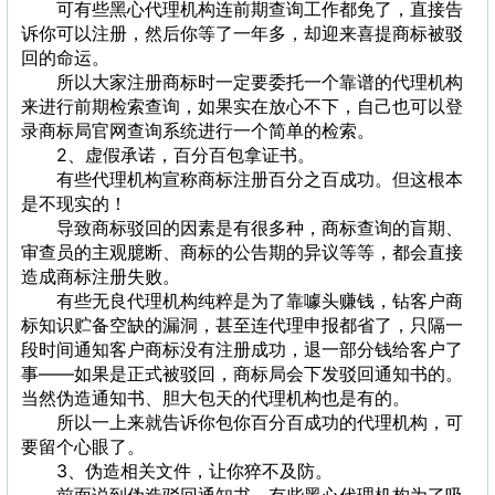
可有些黑心代理机构连前期查询工作都免了，直接告
诉你可以注册，然后你等了一年多，却迎来喜提商标被驳
回的命运。
所以大家注册商标时一定要委托一个靠谱的代理机构
来进行前期检索查询，如果实在放心不下，自己也可以登
录商标局官网查询系统进行一个简单的检索。
2、虚假承诺，百分百包拿证书。
有些代理机构宣称商标注册百分之百成功。但这根本
是不现实的！
导致商标驳回的因素是有很多种，商标查询的盲期、
审查员的主观臆断、商标的公告期的异议等等，都会直接
造成商标注册失败。
有些无良代理机构纯粹是为了靠噱头赚钱，钻客户商
标知识贮备空缺的漏洞，甚至连代理申报都省了，只隔一
段时间通知客户商标没有注册成功，退一部分钱给客户了
事——如果是正式被驳回，商标局会下发驳回通知书的。
当然伪造通知书、胆大包天的代理机构也是有的。
所以一上来就告诉你包你百分百成功的代理机构，可
要留个心眼了。
3、伪造相关文件，让你猝不及防。