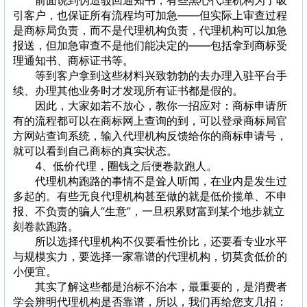
前面说到伪造驳回通知书，有些黑心代理机构为了吸
引客户，也保证所有流程均可加急——但实际上审查过程
是商标局负责，而不是代理机构负责，代理机构可以加急
报送，但加急审查不是他们能决定的——包括拿到商标受
理通知书、商标证书等。
等到客户拿到这些材料兴致勃勃的去办理入驻平台手
续、办理其他业务时才发现所有证书都是假的。
因此，大家如若不放心，教你一招应对：商标申请所
有的流程都可以在商标网上查询的到，可以登录商标局官
方网站查询系统，输入代理机构反馈给你的商标申请号，
就可以看到自己商标的真实状态。
4、低价代理，圈钱之后便卷款跑人。
代理机构跑路的事情不是耸人听闻，在业内是发生过
多起的。有些无良代理机构甚至做的就是低价揽单、不申
报、不负责的骗人“生意”，一旦积累财富到某个地步就立
刻卷款跑路。
所以选择代理机构不仅要看性价比，还要看专业水平
与规模实力，要选择一家靠谱的代理机构，切莫贪低价的
小便宜。
其实了解这些都是治标不治本，最重要的，是消费者
学会辨明代理机构是否靠谱，所以，我们再给您支几招：