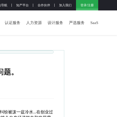
登录
/
注册
站导航
知产平台
合作伙伴
加入我们
认证服务
人力资源
设计服务
严选服务
SaaS
问题。
纷被泼一盆冷水...在创业过