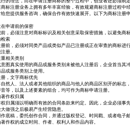
先行的理念，而在申请注册商标的整个过程中，创业者还必须制
在商标注册业务上拥有多年丰富经验，有效规避商标注册过程中
时给您提供服务咨询，确保合作有效快速展开。以下为商标注册
意在申请前的保密
识前，必须注意对商标标识及相关创意采取保密措施，以避免商
的检索
注册前，必须对同类产品或类似产品已注册或正在审查的商标进
能注册。
注重相关类别
或意图真实使用的商品或服务类别未被他人注册后，企业首当其
商品或服务类别上使用。
注册，文字商标优先
将自然人、法人或者其他组织的商品与他人的商品区别开的标志
声音等，以及上述要素的组合，均可作为商标申请注册。
的著作权归属
作权归属须以明确而有效的合同条款来约定。因此，企业必须事
做大做强之后极易产生经营隐患。
创作底稿，委托创作合同，并通过版权登记、时间戳、或者电子
确著作权的成立时间、作者、权利人和作品内容。