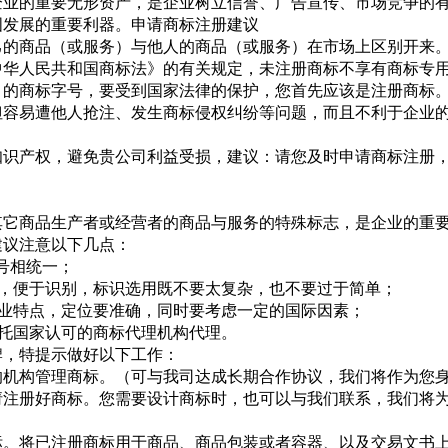
企业的重要无形资产，是企业树立信誉、广告宣传、市场竞争的
图发展的重要利器。申请商标注册建议
己的商品（或服务）与他人的商品（或服务）在市场上区别开来
中华人民共和国商标法》的有关规定，未注册商标不享有商标专
）的商标字号，要受到国家法律的保护，您首先应该是注册商标
但容易遭他人抢注、发生商标侵权纠纷等问题，而且不利于企业
知识产权，避免贵公司利益受损，建议：请您及时申请商标注册
其它商品生产者或经营者的商品与服务的特殊标志，是企业的重
建议注意以下几点：
号相统一；
性，便于识别，标识选用既不要太复杂，也不要过于简单；
产业特点，定位要准确，同时要考虑一定的国际因素；
委托国家认可的商标代理机构代理。
牌，特提示做好以下工作：
的机构管理商标。（可与我司达成长期合作协议，我们将作为您
请注册好商标。您需要设计商标时，也可以与我们联系，我们将
标。将已注册商标用于商品、商品包装或者容器、以及交易文书