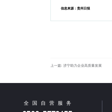
信息来源：贵州日报
上一篇: 济宁助力企业高质量发展
全
国
自
营
服
务