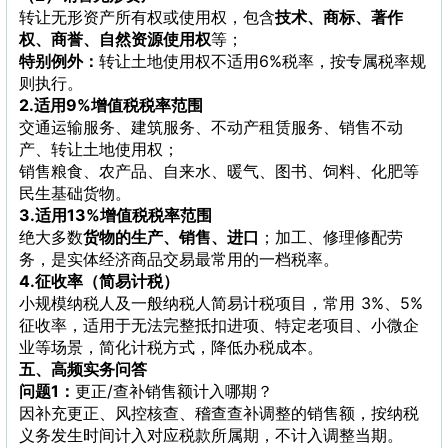
转让无形资产所有权或使用权，包含
技术、商标、著作
权、商誉、自然资源使用权
等；
特别例外：
转让土地使用权不适用6%税率，按专属税率规
则执行。
2.适用9%增值税税率范围
交通运输服务、建筑服务、不动产租赁服务、销售不动
产、转让土地使用权；
销售粮食、农产品、自来水、暖气、图书、饲料、化肥等
民生基础货物。
3.适用13%增值税税率范围
绝大多数
货物的生产、销售、进口
；加工、修理修配劳
务，是实体经济商品交易最常用的一档税率。
4.征收率（简易计税）
小规模纳税人及一般纳税人简易计税项目，常用 3%、5%
征收率，适用于无法完整抵扣进项、特定老项目、小微企
业等场景，简化计税方式，降低办税成本。
五、高频实务问答
问题1：
更正/查补销售额计入哪期？
因补充更正、风控核查、稽查查补调整的销售额，按纳税
义务发生时间计入对应税款所属期，不计入调整当期。