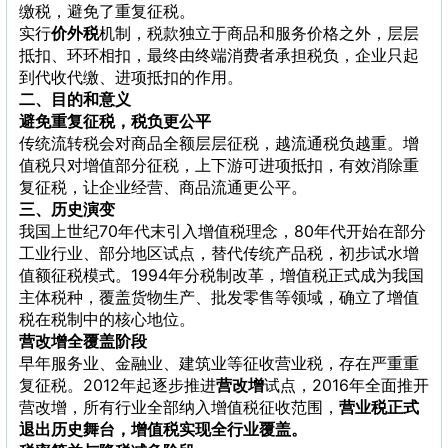
缴税，避免了重复征税。
实行
价外税
机制，税款独立于商品和服务价格之外，层层
抵扣、环环相扣，最终由终端消费者承担税负，企业只起
到代收代缴、进项抵扣的作用。
二、目的和意义
避免重复征税，税负更公平
传统流转税会对商品全额层层征税，越流通税负越重。增
值税只对增值部分征税，上下游可进项抵扣，有效消除重
复征税，让企业经营、商品流通更公平。
三、历史演变
我国上世纪70年代末引入增值税理念，80年代开始在部分
工业行业、部分地区试点，替代传统产品税，初步试水增
值额征税模式。1994年分税制改革，增值税正式成为我国
主体税种，覆盖货物生产、批发零售等领域，确立了增值
税在税制中的核心地位。
营改增全覆盖阶段
早年服务业、金融业、建筑业等征收营业税，存在严重重
复征税。2012年起逐步推进
营改增
试点，2016年全面推开
营改增，所有行业全部纳入增值税征收范围，
营业税正式
退出历史舞台，增值税实现全行业覆盖。