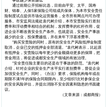
事故越少保费越低
通过前期公开招标比选，目前由平安、太平、国寿
财、锦泰、人保5家保险公司组成共保体，为本市安全责任
险制度试点提供市场化运营服务，全市所有网点均可办理
服务。市安监局法规处袁代树介绍，本市安责险实行差别
费率和浮动费率相结合的机制，发挥费率的杠杆作用，促
进企业不断改善安全生产条件。也就是说，安全生产事故
越少的企业，投保费越低，并在来年下浮基准费率。
“购买安责险的同时，原有的安全生产风险抵押金制度
取消，企业已交的抵押金全部清退。”袁代树表示，比起原
有抵押金，安责险以每年更少的金额撬动更多的保障，把
资金用活，将促进成都安全生产领域的有效治理。
“安全责任险主要目的还是在于事故的防范。”袁代树
介绍，针对企业的安全生产水平实行差别费率，督促企业
加强安全生产。同时，《办法》要求，保险机构每年或在
期限不满1年的保险合同期限内，至少组织1次对参保企业
的安全风险评估，并提出消除不安全因素和隐患的书面建
议。
（文章来源：
成都商报
）