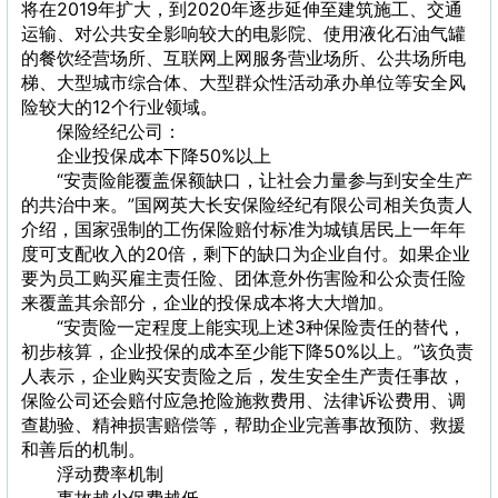
将在2019年扩大，到2020年逐步延伸至建筑施工、交通
运输、对公共安全影响较大的电影院、使用液化石油气罐
的餐饮经营场所、互联网上网服务营业场所、公共场所电
梯、大型城市综合体、大型群众性活动承办单位等安全风
险较大的12个行业领域。
保险经纪公司：
企业投保成本下降50%以上
“安责险能覆盖保额缺口，让社会力量参与到安全生产
的共治中来。”国网英大长安保险经纪有限公司相关负责人
介绍，国家强制的工伤保险赔付标准为城镇居民上一年年
度可支配收入的20倍，剩下的缺口为企业自付。如果企业
要为员工购买雇主责任险、团体意外伤害险和公众责任险
来覆盖其余部分，企业的投保成本将大大增加。
“安责险一定程度上能实现上述3种保险责任的替代，
初步核算，企业投保的成本至少能下降50%以上。”该负责
人表示，企业购买安责险之后，发生安全生产责任事故，
保险公司还会赔付应急抢险施救费用、法律诉讼费用、调
查勘验、精神损害赔偿等，帮助企业完善事故预防、救援
和善后的机制。
浮动费率机制